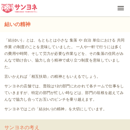
Toggl
navig
結いの精神
「結(ゆい)」とは、もともとは小さな 集落 や 自治 単位における 共同
作業 の制度のことを意味していました。 一人や一軒で行うには多く
の費用や時間、そして労力が必要な作業などを、その集落の住民がみ
んなで助け合い、協力し合う精神で成り立つ制度を意味していまし
た。
言いかえれば「相互扶助」の精神ともいえるでしょう。
サンヨネの店舗では、普段は12の部門にわかれて各チームで仕事をし
ていきますが、特定の部門が忙しい時などは、部門の垣根を超えてみ
んなで協力し合ってお互いのピンチを乗り越えます。
サンヨネではこの「結(ゆい)の精神」を大切にしています。
サンヨネの考え