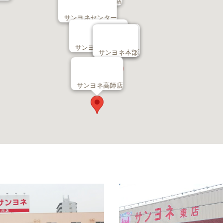
サンヨネ豊川店
サンヨネセンター
サンヨネ魚町本店
サンヨネ東店
サンヨネ本部
サンヨネ高師店