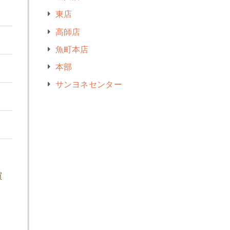
東店
高師店
魚町本店
本部
サンヨネセンター
買