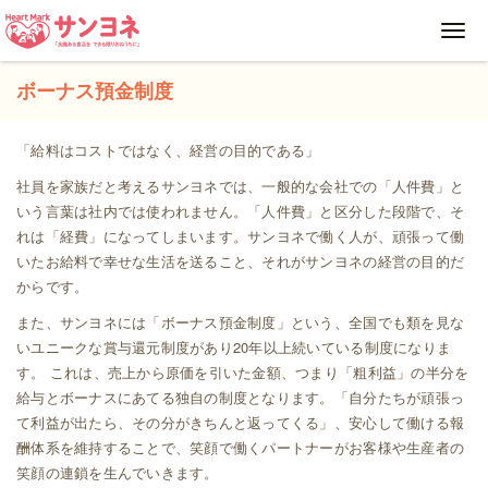
Toggl
navig
ボーナス預金制度
「給料はコストではなく、経営の目的である」
社員を家族だと考えるサンヨネでは、一般的な会社での「人件費」と
いう言葉は社内では使われません。「人件費」と区分した段階で、そ
れは「経費」になってしまいます。サンヨネで働く人が、頑張って働
いたお給料で幸せな生活を送ること、それがサンヨネの経営の目的だ
からです。
また、サンヨネには「ボーナス預金制度」という、全国でも類を見な
いユニークな賞与還元制度があり20年以上続いている制度になりま
す。 これは、売上から原価を引いた金額、つまり「粗利益」の半分を
給与とボーナスにあてる独自の制度となります。「自分たちが頑張っ
て利益が出たら、その分がきちんと返ってくる」、安心して働ける報
酬体系を維持することで、笑顔で働くパートナーがお客様や生産者の
笑顔の連鎖を生んでいきます。