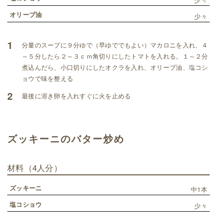
オリーブ油
少々
1
分量のスープに９分ゆで（早ゆででもよい）マカロニを入れ、４
～５分したら２～３ｃｍ角切りにしたトマトを入れる。１～２分
煮込んだら、小口切りにしたオクラを入れ、オリーブ油、塩コシ
ョウで味を整える
2
最後に溶き卵を入れすぐに火を止める
ズッキーニのバター炒め
材料
（4人分）
ズッキーニ
中1本
塩コショウ
少々