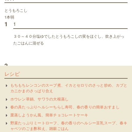
とうもろこし
1本弱
1
1
３０～４０分塩ゆでしたとうもろこしの実をほぐし、炊き上がっ
たごはんに混ぜる
2
レシピ
もちもちレンコンのスープ煮、イカとセロリのさっと炒め、カブと
カニかまのさっぱり合え
ホウレン草鍋、サワラの大根蒸し
春の具たっぷりヘルシーちらし寿司、春の香りの簡単おすまし
栗蒸しようかん風、簡単チョコレートケーキ
野菜たっぷりミートローフ、春の香りのヘルシー豆乳スープ、春キ
ャベツのごま酢和え、雑穀ごはん