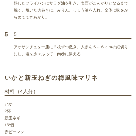
熱したフライパンにサラダ油を引き、表面がこんがりとなるまで
焼く。焼いた肉巻きに、みりん、しょう油を入れ、全体に味をか
らめてできあがり。
5
5
アオサンチュを一皿に２枚ずつ敷き、人参を５～６ｃｍの細切り
にし、塩を少々ふって、肉巻に添える
いかと新玉ねぎの梅風味マリネ
材料
（4人分）
いか
2杯
新玉ネギ
1/2個
赤ピーマン