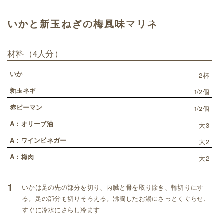
いかと新玉ねぎの梅風味マリネ
材料
（4人分）
いか
2杯
新玉ネギ
1/2個
赤ピーマン
1/2個
A：オリーブ油
大3
A：ワインビネガー
大2
A：梅肉
大2
1
いかは足の先の部分を切り、内臓と骨を取り除き、輪切りにす
る。足の部分も切りそろえる。沸騰したお湯にさっとくぐらせ、
すぐに冷水にさらし冷ます