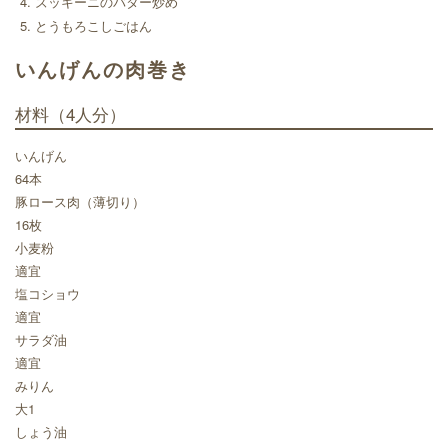
ズッキーニのバター炒め
とうもろこしごはん
いんげんの肉巻き
材料
（4人分）
いんげん
64本
豚ロース肉（薄切り）
16枚
小麦粉
適宜
塩コショウ
適宜
サラダ油
適宜
みりん
大1
しょう油