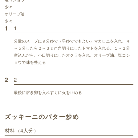
少々
オリーブ油
少々
1
1
分量のスープに９分ゆで（早ゆででもよい）マカロニを入れ、４
～５分したら２～３ｃｍ角切りにしたトマトを入れる。１～２分
煮込んだら、小口切りにしたオクラを入れ、オリーブ油、塩コシ
ョウで味を整える
2
2
最後に溶き卵を入れすぐに火を止める
ズッキーニのバター炒め
材料
（4人分）