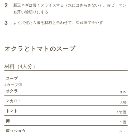
2
新玉ネギは薄くスライスする（水にはさらさない）。赤ピーマン
も薄い輪切りにする
3
よく混ぜたＡ液を材料と合わせて、冷蔵庫で冷やす
オクラとトマトのスープ
材料
（4人分）
スープ
4カップ強
オクラ
3本
マカロニ
30g
トマト
1/2個
卵
1個
塩コショウ
少々