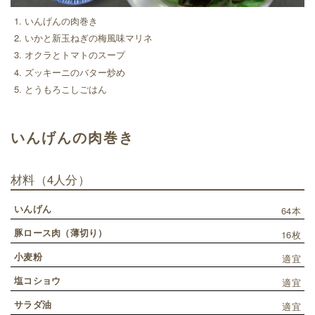
いんげんの肉巻き
いかと新玉ねぎの梅風味マリネ
オクラとトマトのスープ
ズッキーニのバター炒め
とうもろこしごはん
いんげんの肉巻き
材料
（4人分）
いんげん
64本
豚ロース肉（薄切り）
16枚
小麦粉
適宜
塩コショウ
適宜
サラダ油
適宜