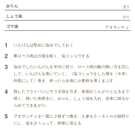
みりん
大1
しょう油
小1
ゴマ油
アオサンチュ
1
いんげんは堅めに塩ゆでしておく
2
豚ロース肉は片面を軽く、塩コショウする
3
塩ゆでしたいんげんを半分に切り、ロース肉の幅の狭い方を芯に
して、いんげんを巻いていく。（塩コショウをした側を（８本）
外面にして）巻き、終ったら全体に小麦粉を薄くまぶす
4
熱したフライパンにサラダ油を引き、表面がこんがりとなるまで
焼く。焼いた肉巻きに、みりん、しょう油を入れ、全体に味をか
らめてできあがり。
5
アオサンチュを一皿に２枚ずつ敷き、人参を５～６ｃｍの細切り
にし、塩を少々ふって、肉巻に添える