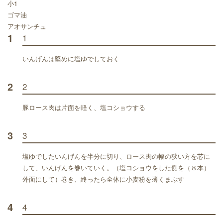
小1
ゴマ油
アオサンチュ
1
1
いんげんは堅めに塩ゆでしておく
2
2
豚ロース肉は片面を軽く、塩コショウする
3
3
塩ゆでしたいんげんを半分に切り、ロース肉の幅の狭い方を芯に
して、いんげんを巻いていく。（塩コショウをした側を（８本）
外面にして）巻き、終ったら全体に小麦粉を薄くまぶす
4
4